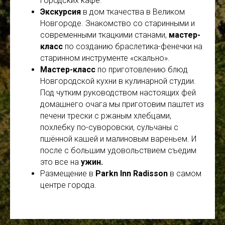
городских кафе.
Экскурсия
в дом ткачества в Великом
Новгороде. Знакомство со старинными и
современными ткацкими станами,
мастер-
класс
по созданию браслетика-фенечки на
старинном инструменте «скально».
Мастер-класс
по приготовлению блюд
Новгородской кухни в кулинарной студии.
Под чутким руководством настоящих фей
домашнего очага мы приготовим паштет из
печени трески с ржаным хлебцами,
похлебку по-суворовски, сульчаны с
пшённой кашей и малиновым вареньем. И
после с большим удовольствием съедим
это все на
ужин.
Размещение в
Parkn Inn Radisson
в самом
центре города.