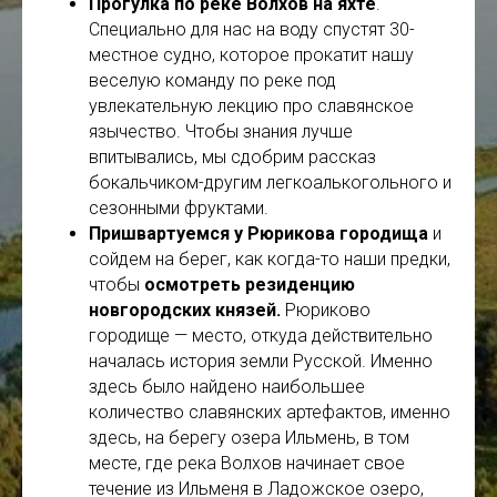
Прогулка по реке Волхов на яхте
.
Специально для нас на воду спустят 30-
местное судно, которое прокатит нашу
веселую команду по реке под
увлекательную лекцию про славянское
язычество. Чтобы знания лучше
впитывались, мы сдобрим рассказ
бокальчиком-другим легкоалькогольного и
сезонными фруктами.
Пришвартуемся у Рюрикова городища
и
сойдем на берег, как когда-то наши предки,
чтобы
осмотреть резиденцию
новгородских князей.
Рюриково
городище — место, откуда действительно
началась история земли Русской. Именно
здесь было найдено наибольшее
количество славянских артефактов, именно
здесь, на берегу озера Ильмень, в том
месте, где река Волхов начинает свое
течение из Ильменя в Ладожское озеро,