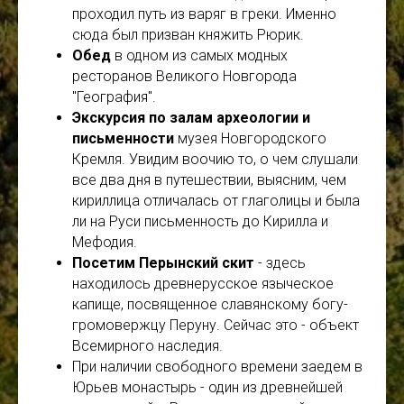
проходил путь из варяг в греки. Именно
сюда был призван княжить Рюрик.
Обед
в одном из самых модных
ресторанов Великого Новгорода
"География".
Экскурсия
по залам археологии и
письменности
музея Новгородского
Кремля. Увидим воочию то, о чем слушали
все два дня в путешествии, выясним, чем
кириллица отличалась от глаголицы и была
ли на Руси письменность до Кирилла и
Мефодия.
Посетим Перынский скит
- здесь
находилось древнерусское языческое
капище, посвященное славянскому богу-
громовержцу Перуну. Сейчас это - объект
Всемирного наследия.
При наличии свободного времени заедем в
Юрьев монастырь -
один из древнейшей