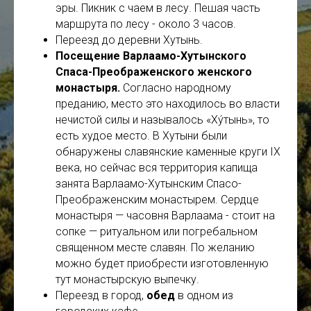
эры. Пикник с чаем в лесу. Пешая часть
маршрута по лесу - около 3 часов.
Переезд до деревни Хутынь.
Посещение Варлаамо-Хутынского
Спаса-Преображенского женского
монастыря.
Согласно народному
преданию, место это находилось во власти
нечистой силы и называлось «Ху́тынь», то
есть худое место. В Хутыни были
обнаружены славянские каменные круги IX
века, но сейчас вся территория капища
занята Варлаамо-Хутынским Спасо-
Преображенским монастырем. Сердце
монастыря — часовня Варлаама - стоит на
сопке — ритуальном или погребальном
священном месте славян. По желанию
можно будет приобрести изготовленную
тут монастырскую выпечку.
Переезд в город,
обед
в одном из