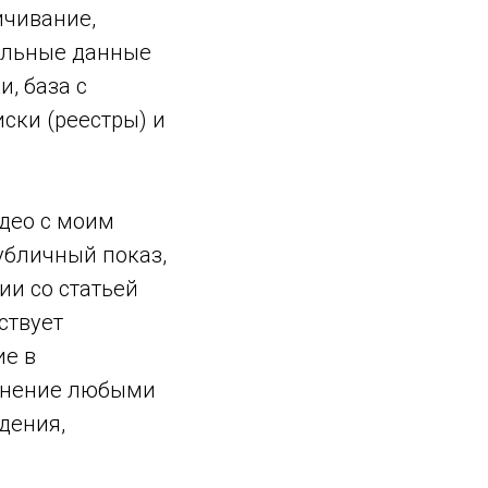
ичивание,
нальные данные
, база с
ски (реестры) и
део с моим
убличный показ,
ии со статьей
ствует
ие в
ранение любыми
дения,