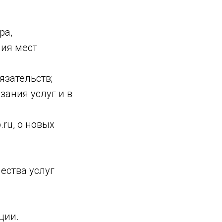
ра,
ния мест
язательств;
зания услуг и в
ru, о новых
ества услуг
ции.