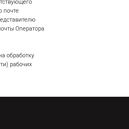
етствующего
о почте
редставителю
почты Оператора
на обработку
ти) рабочих