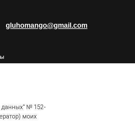
gluhomango@gmail.com
ТЫ
х данных" № 152-
ератор) моих