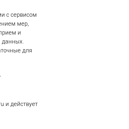
и с сервисом
ением мер,
 прием и
 данных.
аточные для
т
u и действует