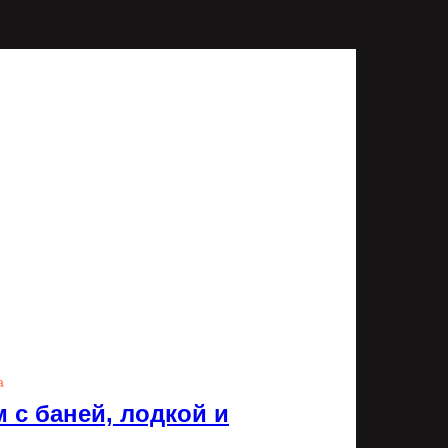
а
 с баней, лодкой и