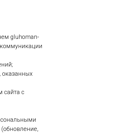
нем gluhoman-
е коммуникации
ений;
, оказанных
 сайта с
ерсональными
 (обновление,