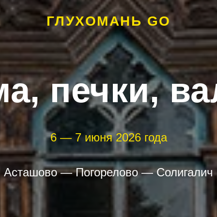
ГЛУХОМАНЬ GO
а, печки, в
6 — 7 июня 2026 года
Асташово
—
Погорелово
—
Солигалич