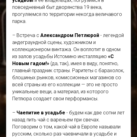
усадьбы
и ее владельцах, погрузимся в
повседневный быт дворянства 19 века,
прогуляемся по территории некогда величавого
парка.
– Встреча с
Александром Петлюрой
- легендой
андеграундной сцены, художником и
коллекционером винтажа. Он воплотит в одном
из залов усадьбы Истомино инсталляцию
«С
Новым гадом!»
(да, так), имея в виду, понятно,
главный праздник страны. Раритеты с барахолок,
блошиных рынков, комиссионных магазинов со
всей страны из его коллекции — это не просто
уникальные вещи, а материал, из которого
Петлюра создает свои перформансы.
–
Чаепитие в усадьбе
- будем как две сотни лет
назад пить чай с вареньем при свечах.
Поговорим о том, какой чай в Европе называли
русским, сколько раз чаевничали в усадьбе и