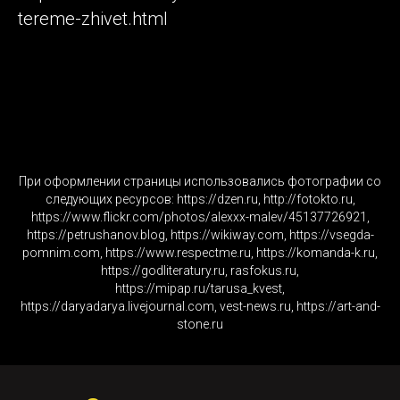
tereme-zhivet.html
При оформлении страницы использовались фотографии со
следующих ресурсов: https://dzen.ru, http://fotokto.ru,
https://www.flickr.com/photos/alexxx-malev/45137726921,
https://petrushanov.blog, https://wikiway.com, https://vsegda-
pomnim.com, https://www.respectme.ru, https://komanda-k.ru,
https://godliteratury.ru, rasfokus.ru,
https://mipap.ru/tarusa_kvest,
https://daryadarya.livejournal.com, vest-news.ru, https://art-and-
stone.ru