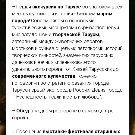
– Пешая
экскурсия по Тарусе
со знатоком всех
местных уголков и историй - бывшим
мэром
города
! Совсем рядом с основными
туристическими маршрутами скрывается целый
мир загадочной и
творческой Тарусы
,
затерянный между живописных оврагов,
мостиков и ручьев с целыми летописями историй
творческих личностей, знаменитых тарусских
дачников и вечных «пленников» этого
удивительного города - от Князей Тарусских до
современного купечества
. Конечно,
поговорим про стратегию развития города -
Таруса первый экогород в России. Девиз города
- "Неспешность, подлинность и любовь".
–
Обед
в модном ресторане в самом центре
города.
– Посещение
выставки-фестиваля старинных