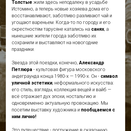
Толстые
жили здесь неподалеку в усадьбе
Истомино, а теперь новые хозяева дома его
восстанавливают, заботливо разливают чай и
угощают вареньем. Когда-то по городу и его
окрестностям тарусяне катались на
санях
, а
нынешние жители города заботливо их
сохранили и выставляют на новогодние
праздники.
Звезда этой поездки, конечно,
Александр
Петлюра
- культовая фигура московского
андеграунда конца 1980-х — 1990-х. Он -
символ
уличной эстетики
, неформального искусства:
его стиль, взгляды, коллекция вещей и вайб —
всё отражает дух эпохи, ностальгию и
одновременно актуальную провокацию. Мы
посетим выставку художника и
пообщаемся с
ним лично!
Это путешествие - погружение в сказочную