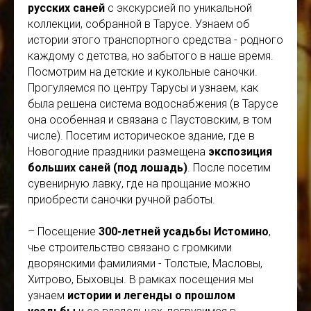
русских саней
с экскурсией по уникальной
коллекции, собранной в Тарусе. Узнаем об
истории этого транспортного средства - родного
каждому с детства, но забытого в наше время.
Посмотрим на детские и кукольные саночки.
Прогуляемся по центру Тарусы и узнаем, как
была решена система водоснабжения (в Тарусе
она особенная и связана с Паустовским, в том
числе). Посетим историческое здание, где в
Новогодние праздники размещена
экспозиция
больших саней (под лошадь)
. После посетим
сувенирную лавку, где на прощание можно
приобрести саночки ручной работы.
– Посещение
300-летней усадьбы Истомино
,
чье строительство связано с громкими
дворянскими фамилиями - Толстые, Масловы,
Хитрово, Быховцы. В рамках посещения мы
узнаем
истории и легенды о прошлом