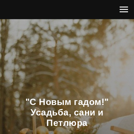
"C Новым гадом!"
Усадьба, сани и
Петлюра