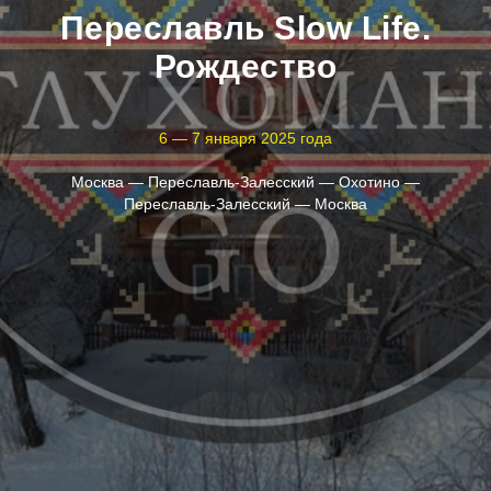
Переславль Slow Life.
Рождество
6
— 7
января 2025 года
Москва —
Переславль-Залесский — Охотино —
Переславль-Залесский
— Москва