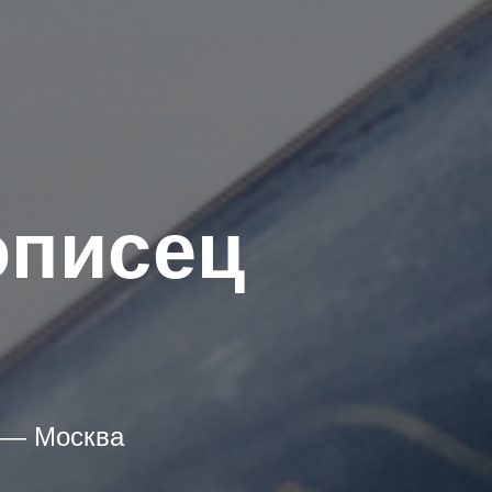
описец
 — Москва