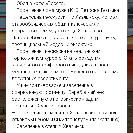
— Обед в кафе «Верста».
— Посещение дома-музея К. С. Петрова-Водкина.
— Пешеходная экскурсия по Хвалынску. История
старообрядческих общин, купеческих и
дворянских семей, уроженца Хвалынска
Петрова-Водкина, старинная архитектура: львы,
провинциальный модерн и эклектика.
— Посещение пивоварни на хвалынском
горнолыжном курорте. Этапы рождения
знаменитого крафтового пива, уникальность
местных пенных напитков. Беседа с пивоварами,
дегустация ассортимента.
— Ужин при пивоварне и заселение в
современную гостиницу "Серебряный век",
расположенную в историческом здании
центральной части города.
— Посещение знаменитых Хвалынских терм под
открытым небом и СПА-процедуры (по желанию).
— Заселение в отели г. Хвалынск