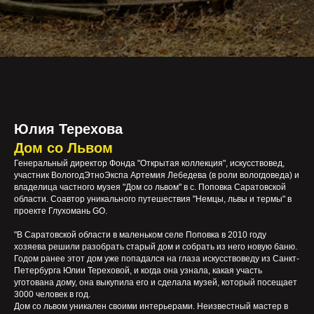
Юлия Терехова
Дом со Львом
Генеральный директор Фонда "Открытая коллекция", искусствовед,
участник ВологодЭтноЭкспа Артемия Лебедева (в роли вологдоведа) и
владелица частного музея "Дом со львом" в с. Поповка Саратовской
области. Соавтор уникального путешествия "Немцы, львы и термы" в
проекте Глухомань GO.
"В Саратовской области в маленьком селе Поповка в 2010 году
хозяева решили разобрать старый дом и собрать из него новую баню.
Годом ранее этот дом уже попадался на глаза искусствоведу из Санкт-
Петербурга Юлии Тереховой, и когда она узнала, какая участь
уготована дому, она выкупила его и сделала музей, который посещает
3000 человек в год.
Дом со львом уникален своими интерьерами. Неизвестный мастер в