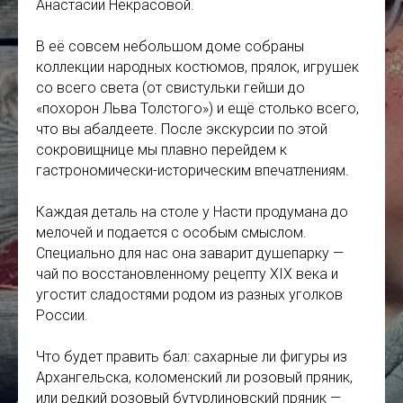
Анастасии Некрасовой.
В её совсем небольшом доме собраны
коллекции народных костюмов, прялок, игрушек
со всего света (от свистульки гейши до
«похорон Льва Толстого») и ещё столько всего,
что вы абалдеете. После экскурсии по этой
сокровищнице мы плавно перейдем к
гастрономически-историческим впечатлениям.
Каждая деталь на столе у Насти продумана до
мелочей и подается с особым смыслом.
Специально для нас она заварит душепарку —
чай по восстановленному рецепту XIX века и
угостит сладостями родом из разных уголков
России.
Что будет править бал: сахарные ли фигуры из
Архангельска, коломенский ли розовый пряник,
или редкий розовый бутурлиновский пряник —