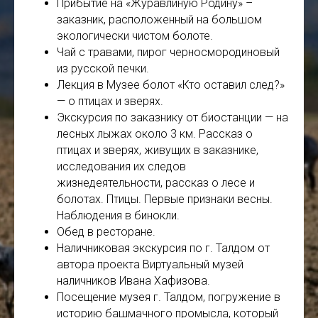
Прибытие на «Журавлиную Родину» –
заказник, расположенный на большом
экологически чистом болоте.
Чай с травами, пирог черносмородиновый
из русской печки.
Лекция в Музее болот «Кто оставил след?»
— о птицах и зверях.
Экскурсия по заказнику от биостанции — на
лесных лыжах около 3 км. Рассказ о
птицах и зверях, живущих в заказнике,
исследования их следов
жизнедеятельности, рассказ о лесе и
болотах. Птицы. Первые признаки весны.
Наблюдения в бинокли.
Обед в ресторане.
Наличниковая экскурсия по г. Талдом от
автора проекта Виртуальный музей
наличников Ивана Хафизова.
Посещение музея г. Талдом, погружение в
историю башмачного промысла, который