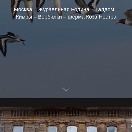
Москва – Журавлиная Родина – Талдом –
Кимры – Вербилки – ферма Коза Ностра