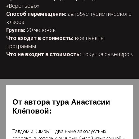
«Веретьево»
Способ перемещения:
автобус туристического
класса
Группа:
20 человек
Что входит в стоимость:
все пункты
программы
Что не входит в стоимость:
покупка сувениров
От автора тура Анастасии
Клёповой:
Талдом и Кимры – два ныне захолустных
городка, в которых руинами былой изысканной –