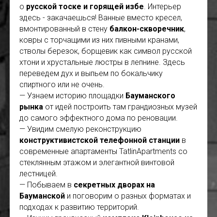
о
русской тоске и горящей избе
. Интерьер
здесь - закачаешься! Ванные вместо кресел,
вмонтированный в стену
балкон-скворечник
,
ковры с торчащими из них пивными кранами,
стволы березок, борщевик как символ русской
хтони и хрустальные люстры в лепнине. Здесь
переведем дух и выпьем по бокальчику
спиртного или не очень.
— Узнаем историю площадки
Бауманского
рынка
от идей построить там грандиозных музей
до самого эффектного дома по реновации.
— Увидим смелую реконструкцию
конструктивистской телефонной станции
в
современные апартаменты TatlinApartments со
стеклянным этажом и элегантной винтовой
лестницей.
— Побываем в
секретных дворах на
Бауманской
и поговорим о разных форматах и
подходах к развитию территорий.