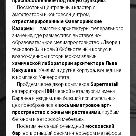
приспособленные под новую функцию.
— Посмотрим центральный кластер с
амфитеатром и конгресс-центром,
отреставрированные Фанагорийские
Казармы
— памятник архитектуры федерального
значения, где разместится выставочно-
образовательное медиапространство «Дворец
технологий» и новый библиотечный корпус в
возрожденном историческом здании
химической лаборатории архитектора Льва
Кекушева
. Увидим и другие корпуса, вошедшие
в комплекс Университета.
— Пройдем через двор комплекса
Supermetall
на территории НИИ черной металлургии имени
Бардина и увидим, как бывший испытательных
цех преобразился в
восьмиметровое арт-
пространство с живыми растениями
, грубым
бетоном и авторской мебелью.
— Посетим не самый очевидный
московский
бар
, воплотивший своим интерьером метафоры