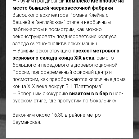
— Изучим грандиозный
комплекс Kleinhouse на
месте бывшей чаеразвесочной фабрики
Высоцкого архитектора Романа Клейна с
башней в "английском" стиле и необычным
паблик-артом и посмотрим, как можно
реконструировать позднесоветские корпуса
завода счетно-аналитических машин.
— Увидим реконструкцию
трехсотметрового
зернового склада конца XIX века
, самого
большого и передового в дореволюционной
России, под современный офисный центр и
посмотрим, как преображаются кирпичные дома
конца XIX века вокруг БЦ "Платформа".
— Завершим экскурсию
визитом в в бар
в нео-
русском стиле, где пропустим по бокальчику.
Закончим около 16:30 в районе метро
Бауманская.