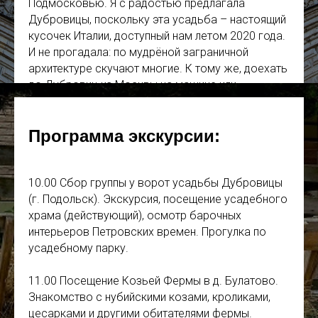
Подмосковью. Я с радостью предлагала
Дубровицы, поскольку эта усадьба – настоящий
кусочек Италии, доступный нам летом 2020 года.
И не прогадала: по мудрёной заграничной
архитектуре скучают многие. К тому же, доехать
до Дубровиц из Москвы на машине или
общественным транспортом легче лёгкого:
можно воспользоваться МЦД, автобусом или
Программа экскурсии:
электричкой.
Тогда же я вдруг обнаружила рядом с
Дубровицами ферму, где создают титулованные
10.00 Сбор группы у ворот усадьбы Дубровицы
сыры, не уступающие изысканным европейским,
(г. Подольск). Экскурсия, посещение усадебного
и устраивают достойные дегустации. Так
храма (действующий), осмотр барочных
внезапно из пары Подмосковных сокровищ
интерьеров Петровских времен. Прогулка по
сложился этот лёгкий и бюджетный маршрут.
усадебному парку.
11.00 Посещение Козьей Фермы в д. Булатово.
Знакомство с нубийскими козами, кроликами,
цесарками и другими обитателями фермы.