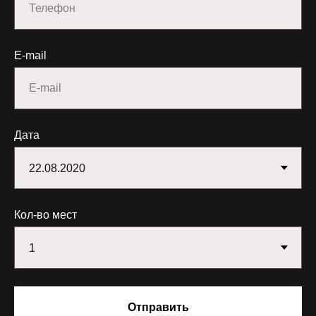
4) На МЦД до ст. Подольск, далее – на такси до
усадьбы Дубровицы (ориентировочная
E-mail
стоимость 200 рублей).
Дата
Кол-во мест
Отправить