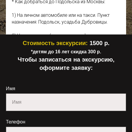
* Как добраться до Подольска из Москвы:
1) На личном автомобиле или на такси. Пункт
назначения: Подольск, усадьба Дубровицы.
2) На электричке (рекомендуемый электропоезд
отправляется от Курского вокзала в 08.40,
Стоимость экскурсии:
1500 р.
прибывает в Подольск в 09.38, стоимость 120
*детям до 16 лет скидка 300 р.
рублей), далее – на такси до усадьбы
Чтобы записаться на экскурсию,
Дубровицы (ориентировочная стоимость 200
оформите заявку:
рублей).
3) На автобусе: от м. Бульвар Дмитрия
Имя
Донского: автобусы №516к, №1246к, № 520,
№1004, маршрутка 1245к (интервал 15-30 минут),
от м. Лесопарковая: автобусы №407, №410,
№435, от м. Аннино: автобус №864. До станции
Подольск. Далее на такси до усадьбы
Телефон
Дубровицы (ориентировочная стоимость 200
рублей).