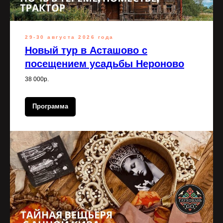
29-30 августа 2026 года
Новый тур в Асташово с
посещением усадьбы Нероново
38 000р.
Программа