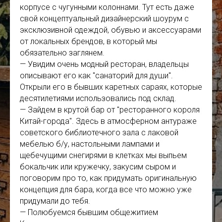
корпусе с чугунными колоннами. Тут есть даже
свой концептуальный дизайнерский шоурум с
эксклюзивной одеждой, обувью и аксессуарами
от локальных брендов, в который мы
обязательно заглянем.
— Увидим очень модный ресторан, владельцы
описывают его как "санаторий для души".
Открыли его в бывших каретных сараях, которые
десятилетиями использовались под склад.
— Зайдем в крутой бар от "ресторанного короля
Китай-города". Здесь в атмосферном антураже
советского библиотечного зала с лаковой
мебелью б/у, настольными лампами и
щебечущими снегирями в клетках мы выпьем
бокальчик или кружечку, закусим сыром и
поговорим про то, как придумать оригинальную
концепция для бара, когда все что можно уже
придумали до тебя.
— Полюбуемся бывшим общежитием